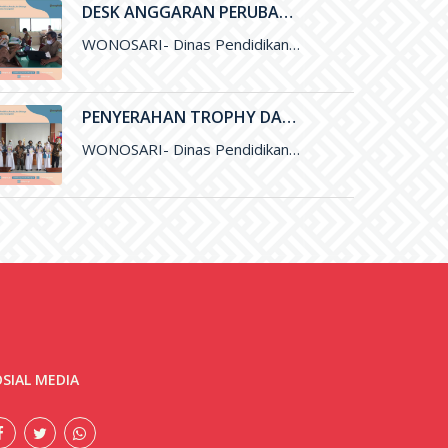
DESK ANGGARAN PERUBAHAN DANA BANTUAN OPERASIONAL SEKOLAH (BOS) 2021
WONOSARI- Dinas Pendidikan, Pemuda, dan Olahraga (Disdikpora) Kabupaten Gunungkidul menyelenggarakan kegiatan Desk Anggaran Perubahan Dana Bantuan Operasional Sekolah&nbsp; (BOS
PENYERAHAN TROPHY DAN SERTIFIKAT PEMENANG LOMBA OLIMPIADE SAINS NASIONAL (OSN) DAN FESTIVAL LOMBA SENI NASIONAL (FLSSN) JENJANG SMP TINGKAT KABUPATEN
WONOSARI- Dinas Pendidikan, Pemuda, dan Olaharaga (Disdikpora) Kabupaten Gunungkidul melalui Bidang Sekolah Menegah Pertama (SMP) melaksanakan kegiatan penyerahan Trophy dan
SIAL MEDIA