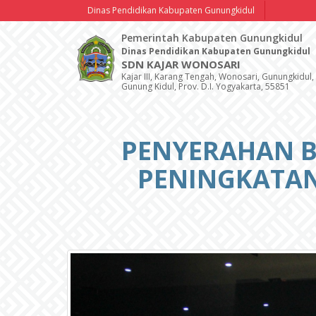
Dinas Pendidikan Kabupaten Gunungkidul
Pemerintah Kabupaten Gunungkidul
Dinas Pendidikan Kabupaten Gunungkidul
SDN KAJAR WONOSARI
Kajar III, Karang Tengah, Wonosari, Gunungkidul,
Gunung Kidul, Prov. D.I. Yogyakarta, 55851
PENYERAHAN B
PENINGKATAN