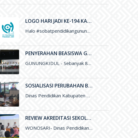
LOGO HARI JADI KE-194 KABUPATEN GUNUNGKIDUL
Halo #sobatpendidikangunungkidul ini adalah Logo Hari Jadi ke-194 Kabupaten Gunungkidul yang merupakan karya Saudara Blasius Yudhatama dengan mengusung tema
PENYERAHAN BEASISWA GUNUNGKIDUL CERDAS UNTUK PENINGKATAN KUALITAS PENDIDIKAN DI KABUPATEN GUNUNGKIDUL
GUNUNGKIDUL - Sebanyak 800 siswa Sekolah Dasar di Gunungkidul menerima Beasiswa Gunungkidul Cerdas dengan besaran per tahun sejumlah Rp. 500 ribu
SOSIALISASI PERUBAHAN BOS MENGGUNAKAN ARKAS TAHUN 2022 MELALUI ZOOM MEETING
Dinas Pendidikan Kabupaten Gunungkidul melalui Subbag Perencanaan melakukan Sosialisasi Perubahan Anggaran Dana BOS menggunakan ARKAS Tahun 2022 melalui media Zoom
REVIEW AKREDITASI SEKOLAH
WONOSARI- Dinas Pendidikan, Pemuda, dan Olahraga (Disdikpora) Kabupaten Gunungkidul melalui Bidang Sekolah Menegah Pertama menyelenggarakan Review Akreditasi Sekolah. Kegiatan yang