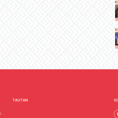
TAUTAN
SO
,