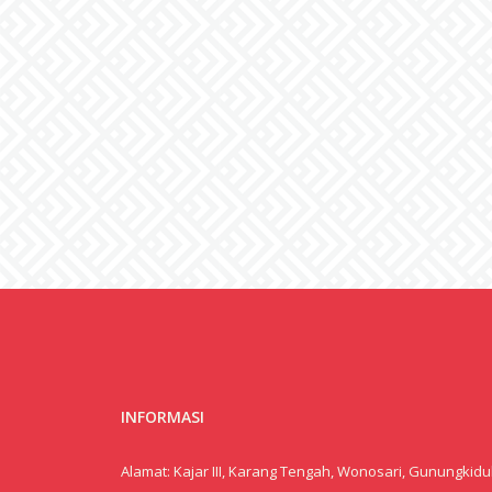
INFORMASI
Alamat: Kajar III, Karang Tengah, Wonosari, Gunungkidul