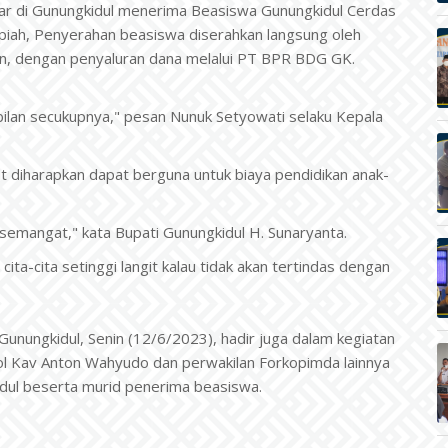
 di Gunungkidul menerima Beasiswa Gunungkidul Cerdas
piah, Penyerahan beasiswa diserahkan langsung oleh
an, dengan penyaluran dana melalui PT BPR BDG GK.
bilan secukupnya," pesan Nunuk Setyowati selaku Kepala
diharapkan dapat berguna untuk biaya pendidikan anak-
semangat," kata Bupati Gunungkidul H. Sunaryanta.
ita-cita setinggi langit kalau tidak akan tertindas dengan
unungkidul, Senin (12/6/2023), hadir juga dalam kegiatan
 Kav Anton Wahyudo dan perwakilan Forkopimda lainnya
kidul beserta murid penerima beasiswa.