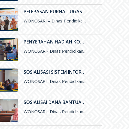
PELEPASAN PURNA TUGAS BAPAK DRS. SUDYA MARSITA, M.M. SELAKU SEKRETARIS DISDIKPORA KABUPATEN GUNUNGKIDUL
WONOSARI – Dinas Pendidikan, Pemuda, dan Olahraga (Disdikpora) Kabupaten Gunungkidul menyelenggarakan kegiatan Pelepasan Purna Tugas Bapak Drs. Sudya Marsita, M.M
PENYERAHAN HADIAH KOMPETISI LITERASI DAN NUMERASI TINGKAT NASIONAL
WONOSARI- Dinas Pendidikan, Pemuda, dan Olahraga (Disdikpora) Kabupaten Gunungkidul bekerja sama dengan Pesona Edu, Bank BCA, dan Pabrik Minuman Hillo
SOSIALISASI SISTEM INFORMASI LAYANAN PENDIDIKAN (SILANDIK) TAHUN 2021
WONOSARI- Dinas Pendidikan, Pemuda, dan Olahraga (Disdikpora) Kabupaten Gunungkidul bersama Badan Perencanaan Pembangunan Daerah (Bappeda) Kabupaten Gunungkidul menyelenggarakan kegiatan Sosialisasi
SOSIALISAI DANA BANTUAN OPERASIONAL SEKOLAH (BOS) KINERJA TAHUN 2021
WONOSARI- Dinas Pendidikan, Pemuda, dan Olahraga (Disdikpora) Kabupaten Gunungkidul melalui Subbagian Perencanaan menyelengarakan kegiatan Sosialisai Dana Bantuan Operasional Sekolah (BOS